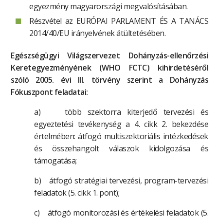
egyezmény magyarországi megvalósításában.
Részvétel az EURÓPAI PARLAMENT ÉS A TANÁCS
2014/40/EU irányelvének átültetésében.
Egészségügyi Világszervezet Dohányzás-ellenőrzési
Keretegyezményének (WHO FCTC) kihirdetéséről
szóló 2005. évi III. törvény szerint a Dohányzás
Fókuszpont feladatai:
a) több szektorra kiterjedő tervezési és
egyeztetési tevékenység a 4. cikk 2. bekezdése
értelmében: átfogó multiszektoriális intézkedések
és összehangolt válaszok kidolgozása és
támogatása;
b) átfogó stratégiai tervezési, program-tervezési
feladatok (5. cikk 1. pont);
c) átfogó monitorozási és értékelési feladatok (5.