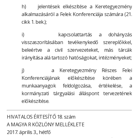
h) jelentések elkészítése a Keretegyezmény
alkalmazásáról a Felek Konferenciája számára (21.
cikk 1. bek.);
i) kapcsolattartás a dohányzás
visszaszorításában tevékenykedő szereplőkkel,
beleértve a civil szervezeteket, más tárcák
irányítása alá tartozó hatóságokat, intézményeket;
j) a Keretegyezmény Részes Felei
Konferenciájának előkészítése körében a
munkaanyagok feldolgozása, értékelése, a
kormányzati tárgyalási álláspont tervezetének
előkészítése.
HIVATALOS ÉRTESÍTŐ 18. szám
A MAGYA R KÖZLÖNY MELLÉKLETE
2017. április 3., hétfő