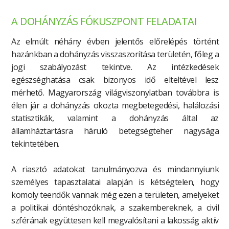
A
DOHÁNYZÁSELLENŐRZÉS
GAZDASÁGTANA
A DOHÁNYZÁS FÓKUSZPONT FELADATAI
HAZAI
Az elmúlt néhány évben jelentős előrelépés történt
ÉS
KÜLFÖLDI
hazánkban a dohányzás visszaszorítása területén, főleg a
ADATOK,
jogi szabályozást tekintve. Az intézkedések
TANULMÁNYOK
egészséghatása csak bizonyos idő elteltével lesz
AJÁNLOTT
LINKEK
mérhető. Magyarország világviszonylatban továbbra is
ARCHÍVUM
élen jár a dohányzás okozta megbetegedési, halálozási
JOGSZABÁLYOK,
statisztikák, valamint a dohányzás által az
JEGYZŐKÖNYVEK,
államháztartásra háruló betegségteher nagysága
IRÁNYELVEK
tekintetében.
ELŐADÁSOK,
LETÖLTHETŐ
ANYAGOK
A riasztó adatokat tanulmányozva és mindannyiunk
E-
személyes tapasztalatai alapján is kétségtelen, hogy
CIGARETTA
komoly teendők vannak még ezen a területen, amelyeket
VÍZIPIPA
a politikai döntéshozóknak, a szakembereknek, a civil
szférának együttesen kell megvalósítani a lakosság aktív